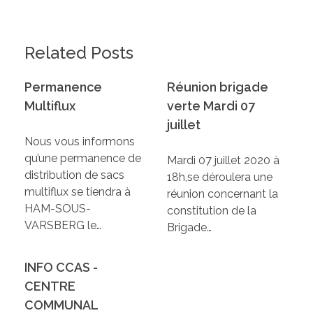
Les élus de la CCW
Les Associations de Ham
Les délibérations du Conseil Municipal
Related Posts
Inscriptions scolaires
ACTUALITÉS
Permanences
Permanence
Réunion brigade
Assistant(e)s maternel(le)s
Bulletins Municipaux
Multiflux
verte Mardi 07
Cartes et Plans
juillet
Nous vous informons
Assainissement
qu’une permanence de
Mardi 07 juillet 2020 à
distribution de sacs
18h,se déroulera une
Code de bonne conduite
multiflux se tiendra à
réunion concernant la
HAM-SOUS-
constitution de la
Règlement du Cimetière
VARSBERG le…
Brigade…
DICRIM
INFO CCAS -
CENTRE
COMMUNAL