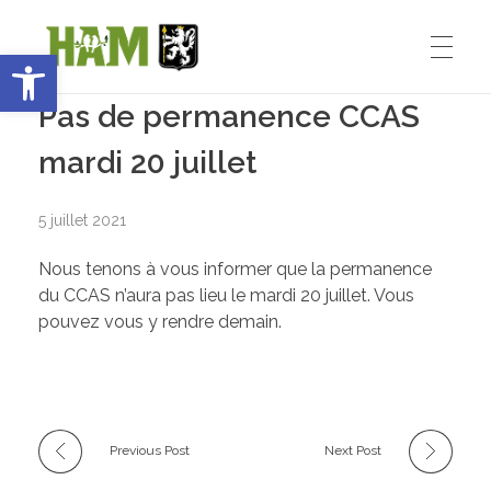
Ouvrir la barre d’outils
Pas de permanence CCAS
Ham-sous-Varsberg
ACCUEIL
Bienvenue sur le site de la commune de Ham-sous-Varsberg
mardi 20 juillet
VIE MUNICIPALE
5 juillet 2021
Nous tenons à vous informer que la permanence
du CCAS n’aura pas lieu le mardi 20 juillet. Vous
Démarches administratives
VIE INSTITUTIONNELLE
pouvez vous y rendre demain.
Inventons le HAM de demain
Le Maire : Edmond Bettinger
VIE PRATIQUE
Le conseil Municipal
Previous Post
Next Post
Les Entreprises de Ham
SPORT ET ENSEIGNEMENT