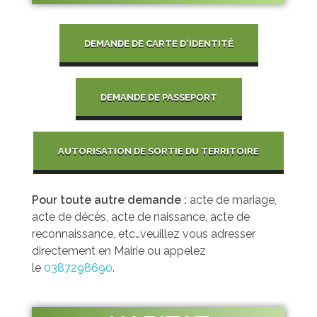
Les élus de la CCW
Les Associations de Ham
Les délibérations du Conseil Municipal
DEMANDE DE CARTE D'IDENTITÉ
Inscriptions scolaires
ACTUALITÉS
Permanences
Assistant(e)s maternel(le)s
Bulletins Municipaux
DEMANDE DE PASSEPORT
Cartes et Plans
AUTORISATION DE SORTIE DU TERRITOIRE
Assainissement
Code de bonne conduite
Pour toute autre demande :
acte de mariage,
Règlement du Cimetière
acte de décès, acte de naissance, acte de
reconnaissance, etc…veuillez vous adresser
DICRIM
directement en Mairie ou appelez
le
0387298690
.