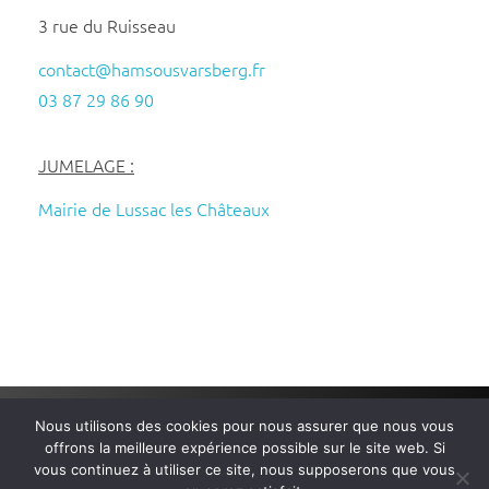
3 rue du Ruisseau
contact@hamsousvarsberg.fr
03 87 29 86 90
JUMELAGE :
Mairie de Lussac les Châteaux
Nous utilisons des cookies pour nous assurer que nous vous
Mairie de Ham-sous-Varsberg
– Tous droits réservés – Réalisé
offrons la meilleure expérience possible sur le site web. Si
par
Wembi Communication
–
Mentions légales
–
Politique de
vous continuez à utiliser ce site, nous supposerons que vous
Confidentialité