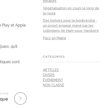
installés
Végétalisation en cours le long de
la route
Des nichoirs pour la biodiversité :
e Play et Apple
un projet engagé mené par les
collégiens de Ham-sous-Varsberg
Pacs en Mairie
ass, qu’il
CATÉGORIES
ntiques sont
ARTICLES
DIVERS
ÉVÉNEMENT
NON CLASSÉ
t Post
ique