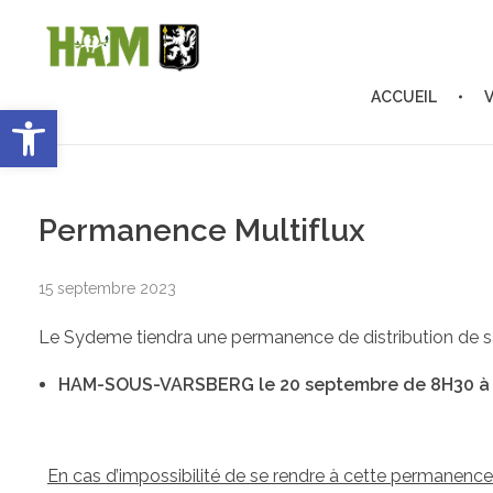
ACCUEIL
Ouvrir la barre d’outils
Ham-sous-Varsberg
Bienvenue sur le site de la commune de Ham-sous-Varsberg
Permanence Multiflux
15 septembre 2023
Le Sydeme tiendra une permanence de distribution de s
HAM-SOUS-VARSBERG le 20 septembre de 8H30 à 19h
En cas d’impossibilité de se rendre à cette permanence, 