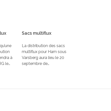
lux
Sacs multiflux
qu’une
La distribution des sacs
bution
multiflux pour Ham sous
iendra à
Varsberg aura lieu le 20
G le…
septembre de…