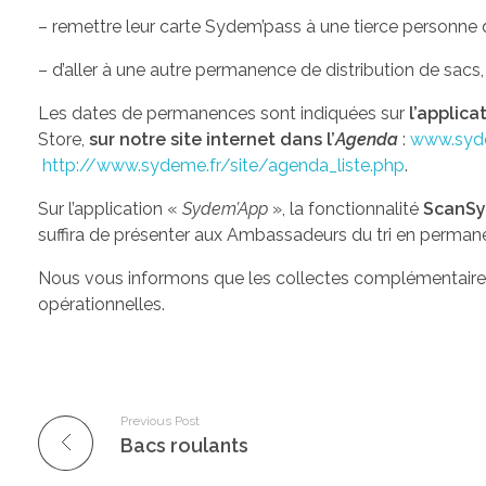
– remettre leur carte Sydem’pass à une tierce personne qu
– d’aller à une autre permanence de distribution de sacs
Les dates de permanences sont indiquées sur
l’applic
Store,
sur notre site internet dans l’
Agenda
:
www.syd
http://www.sydeme.fr/site/agenda_liste.php
.
Sur l’application «
Sydem’App
», la fonctionnalité
ScanSy
suffira de présenter aux Ambassadeurs du tri en perma
Nous vous informons que les collectes complémentaires d
opérationnelles.
Previous Post
Bacs roulants