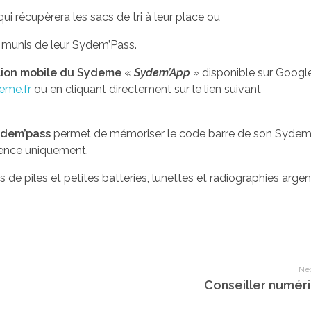
i récupèrera les sacs de tri à leur place ou
, munis de leur Sydem’Pass.
ation mobile du Sydeme
«
Sydem’App
» disponible sur Googl
eme.fr
ou en cliquant directement sur le lien suivant
dem’pass
permet de mémoriser le code barre de son Sydem’p
nence uniquement.
e piles et petites batteries, lunettes et radiographies arge
Nex
Conseiller numér