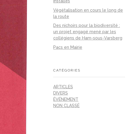
installés
Végétalisation en cours le long de
la route
Des nichoirs pour la biodiversité :
un projet engagé mené par les
collégiens de Ham-sous-Varsberg
Pacs en Mairie
CATÉGORIES
ARTICLES
DIVERS
ÉVÉNEMENT
NON CLASSÉ