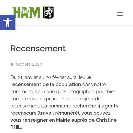
Ouvrir la barre d’outils
Ham-sous-Varsberg
ACCUEIL
Bienvenue sur le site de la commune de Ham-sous-Varsberg
Recensement
VIE MUNICIPALE
15 octobre 2020
Du 21 janvier au 20 février aura lieu
le
Démarches administratives
VIE INSTITUTIONNELLE
recensement de la population
dans notre
commune, voici quelques infographies pour bien
Inventons le HAM de demain
comprendre les principes et les enjeux du
recensement.
La commune recherche 4 agents
Le Maire : Edmond Bettinger
VIE PRATIQUE
recenseurs (travail rémunéré), vous pouvez
vous renseigner en Mairie auprès de Christine
Le conseil Municipal
THIL.
Les Entreprises de Ham
SPORT ET ENSEIGNEMENT