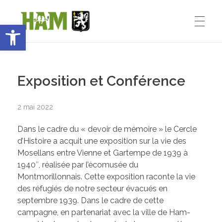
Ouvrir la barre d’outils
Ham-sous-Varsberg
ACCUEIL
Bienvenue sur le site de la commune de Ham-sous-Varsberg
Exposition et Conférence
VIE MUNICIPALE
2 mai 2022
Dans le cadre du « devoir de mémoire » le Cercle
Démarches administratives
VIE INSTITUTIONNELLE
d’Histoire a acquit une exposition sur la vie des
Mosellans entre Vienne et Gartempe de 1939 à
Inventons le HAM de demain
1940″, réalisée par l’écomusée du
Montmorillonnais. Cette exposition raconte la vie
Le Maire : Edmond Bettinger
VIE PRATIQUE
des réfugiés de notre secteur évacués en
septembre 1939. Dans le cadre de cette
Le conseil Municipal
campagne, en partenariat avec la ville de Ham-
Les Entreprises de Ham
SPORT ET ENSEIGNEMENT