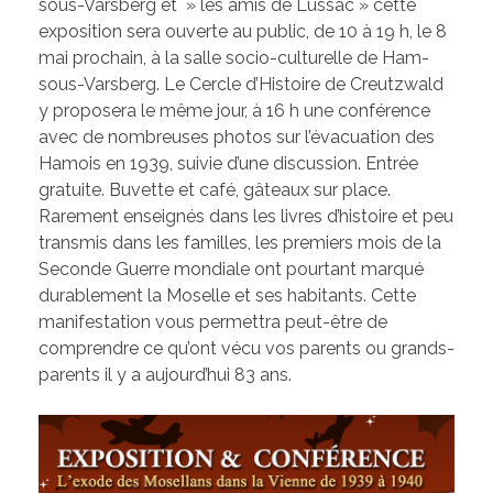
Les élus de la CCW
sous-Varsberg et » les amis de Lussac » cette
exposition sera ouverte au public, de 10 à 19 h, le 8
Les Associations de Ham
Les délibérations du Conseil Municipal
mai prochain, à la salle socio-culturelle de Ham-
sous-Varsberg. Le Cercle d’Histoire de Creutzwald
Inscriptions scolaires
ACTUALITÉS
Permanences
y proposera le même jour, à 16 h une conférence
avec de nombreuses photos sur l’évacuation des
Assistant(e)s maternel(le)s
Bulletins Municipaux
Hamois en 1939, suivie d’une discussion. Entrée
gratuite. Buvette et café, gâteaux sur place.
Cartes et Plans
Rarement enseignés dans les livres d’histoire et peu
Assainissement
transmis dans les familles, les premiers mois de la
Seconde Guerre mondiale ont pourtant marqué
Code de bonne conduite
durablement la Moselle et ses habitants. Cette
manifestation vous permettra peut-être de
Règlement du Cimetière
comprendre ce qu’ont vécu vos parents ou grands-
parents il y a aujourd’hui 83 ans.
DICRIM