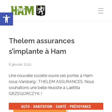
Ouvrir la barre d’outils
Ham-sous-Varsberg
ACCUEIL
Bienvenue sur le site de la commune de Ham-sous-Varsberg
Thelem assurances
VIE MUNICIPALE
s’implante à Ham
6 janvier 2021
Démarches administratives
VIE INSTITUTIONNELLE
Une nouvelle société ouvre ses portes à Ham-
Inventons le HAM de demain
sous-Varsberg : THELEM ASSURANCES. Nous
souhaitons une belle réussite à Laëtitia
Le Maire : Edmond Bettinger
VIE PRATIQUE
GRZEGORCZYK !
Le conseil Municipal
Les Entreprises de Ham
SPORT ET ENSEIGNEMENT