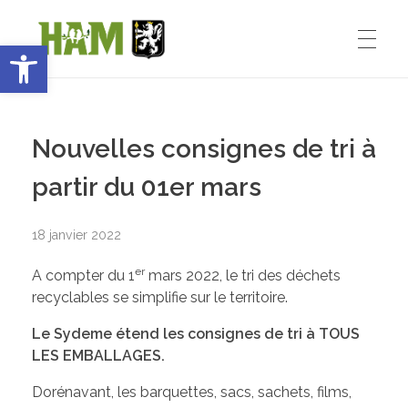
Ouvrir la barre d’outils
Ham-sous-Varsberg
ACCUEIL
Bienvenue sur le site de la commune de Ham-sous-Varsberg
Nouvelles consignes de tri à
VIE MUNICIPALE
partir du 01er mars
18 janvier 2022
Démarches administratives
VIE INSTITUTIONNELLE
er
A compter du 1
mars 2022, le tri des déchets
Inventons le HAM de demain
recyclables se simplifie sur le territoire.
Le Maire : Edmond Bettinger
VIE PRATIQUE
Le Sydeme étend les consignes de tri à TOUS
LES EMBALLAGES.
Le conseil Municipal
Dorénavant, les barquettes, sacs, sachets, films,
Les Entreprises de Ham
SPORT ET ENSEIGNEMENT