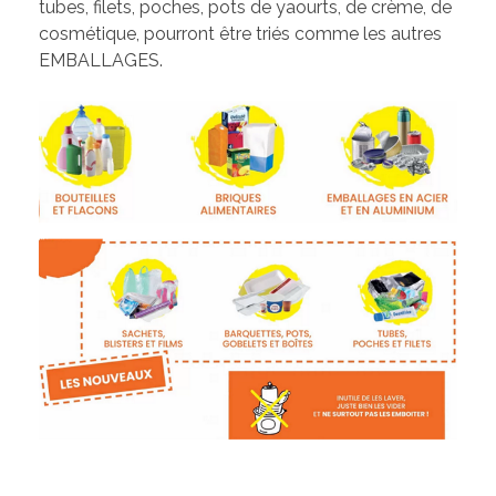
Les élus de la CCW
tubes, filets, poches, pots de yaourts, de crème, de
cosmétique, pourront être triés comme les autres
Les Associations de Ham
Les délibérations du Conseil Municipal
EMBALLAGES.
Inscriptions scolaires
ACTUALITÉS
Permanences
Assistant(e)s maternel(le)s
Bulletins Municipaux
Cartes et Plans
Assainissement
Code de bonne conduite
Règlement du Cimetière
DICRIM