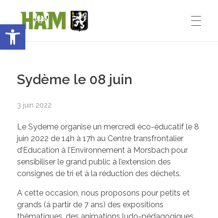
Ouvrir la barre d’outils
Ham-sous-Varsberg
ACCUEIL
Bienvenue sur le site de la commune de Ham-sous-Varsberg
Sydème le 08 juin
VIE MUNICIPALE
3 juin 2022
Le Sydeme organise un mercredi éco-éducatif le 8
Démarches administratives
VIE INSTITUTIONNELLE
juin 2022 de 14h à 17h au Centre transfrontalier
d’Education à l’Environnement à Morsbach pour
Inventons le HAM de demain
sensibiliser le grand public à l’extension des
consignes de tri et à la réduction des déchets.
Le Maire : Edmond Bettinger
VIE PRATIQUE
A cette occasion, nous proposons pour petits et
Le conseil Municipal
grands (à partir de 7 ans) des expositions
thématiques, des animations ludo-pédagogiques
Les Entreprises de Ham
SPORT ET ENSEIGNEMENT