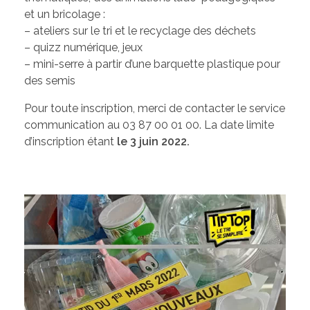
Les élus de la CCW
et un bricolage :
Les Associations de Ham
– ateliers sur le tri et le recyclage des déchets
Les délibérations du Conseil Municipal
– quizz numérique, jeux
Inscriptions scolaires
ACTUALITÉS
Permanences
– mini-serre à partir d’une barquette plastique pour
des semis
Assistant(e)s maternel(le)s
Bulletins Municipaux
Pour toute inscription, merci de contacter le service
Cartes et Plans
communication au 03 87 00 01 00. La date limite
d’inscription étant
le 3 juin 2022.
Assainissement
Code de bonne conduite
Règlement du Cimetière
DICRIM