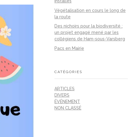
installés
Végétalisation en cours le long de
la route
Des nichoirs pour la biodiversité :
un projet engagé mené par les
collégiens de Ham-sous-Varsberg
Pacs en Mairie
CATÉGORIES
ARTICLES
DIVERS
ÉVÉNEMENT
NON CLASSÉ