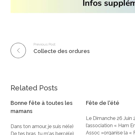
Previous Post
Collecte des ordures
Related Posts
Bonne fête à toutes les
Fête de l'été
mamans
Le Dimanche 26 Juin 
l’association « Ham E
Dans ton amour, je suis né(e)
Assoc »organise la « 
De tes bras, tu m'as bercé(e)