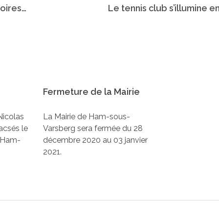
Ramassage de jouets « Les Gueules Noires »
Le tennis club s’illumine en
Fermeture de la Mairie
icolas
La Mairie de Ham-sous-
acsés le
Varsberg sera fermée du 28
e Ham-
décembre 2020 au 03 janvier
2021.