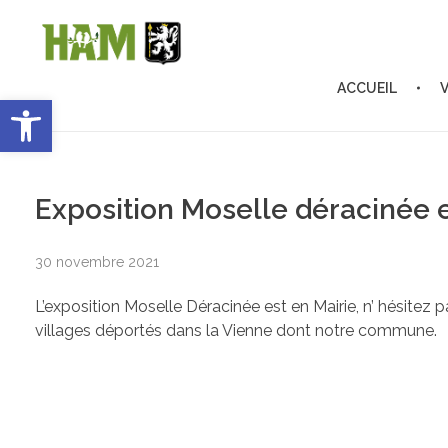
ACCUEIL
Ouvrir la barre d’outils
Ham-sous-Varsberg
Bienvenue sur le site de la commune de Ham-sous-Varsberg
Exposition Moselle déracinée 
30 novembre 2021
L’exposition Moselle Déracinée est en Mairie, n’ hésitez 
villages déportés dans la Vienne dont notre commune.