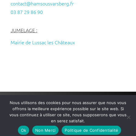
contact@hamsousvarsberg.fr
03 87 29 86 90
JUMELAGE :
Mairie de Lussac les Châteaux
Nous utilisons des cookies pour nous assurer que nous vous
Mairie de Ham-sous-Varsberg
– Tous droits réservés – Réalisé
offrons la meilleure expérience possible sur le site web. Si
par
Wembi Communication
–
Mentions légales
–
Politique de
vous continuez à utiliser ce site, nous supposerons que vous
Confidentialité
en serez satisfait.
Ok
Non Merci
Politique de Confidentialité