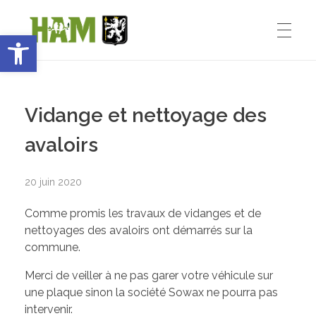
Ouvrir la barre d’outils
Ham-sous-Varsberg
ACCUEIL
Bienvenue sur le site de la commune de Ham-sous-Varsberg
Vidange et nettoyage des
VIE MUNICIPALE
avaloirs
20 juin 2020
Démarches administratives
VIE INSTITUTIONNELLE
Comme promis les travaux de vidanges et de
Inventons le HAM de demain
nettoyages des avaloirs ont démarrés sur la
commune.
Le Maire : Edmond Bettinger
VIE PRATIQUE
Merci de veiller à ne pas garer votre véhicule sur
Le conseil Municipal
une plaque sinon la société Sowax ne pourra pas
intervenir.
Les Entreprises de Ham
SPORT ET ENSEIGNEMENT