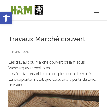
Ouvrir la barre d’outils
Ham-sous-Varsberg
ACCUEIL
Bienvenue sur le site de la commune de Ham-sous-Varsberg
Travaux Marché couvert
VIE MUNICIPALE
11 mars 2024
Les travaux du Marché couvert d’Ham sous
Démarches administratives
VIE INSTITUTIONNELLE
Varsberg avancent bien.
Les fondations et les micro-pieux sont terminés.
Inventons le HAM de demain
La charpente métallique débutera à partir du lundi
18 mars.
Le Maire : Edmond Bettinger
VIE PRATIQUE
Le conseil Municipal
Les Entreprises de Ham
SPORT ET ENSEIGNEMENT