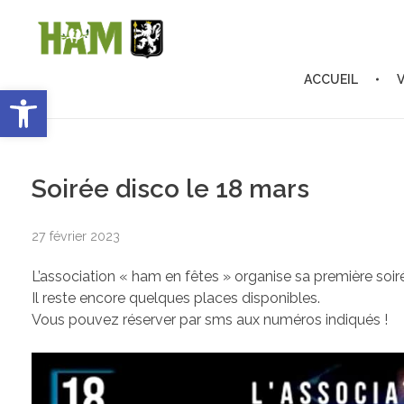
ACCUEIL
Ouvrir la barre d’outils
Ham-sous-Varsberg
Bienvenue sur le site de la commune de Ham-sous-Varsberg
Soirée disco le 18 mars
27 février 2023
L’association « ham en fêtes » organise sa première soiré
Il reste encore quelques places disponibles.
Vous pouvez réserver par sms aux numéros indiqués !