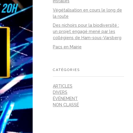
installés
Végétalisation en cours le long de
la route
Des nichoirs pour la biodiversité :
un projet engagé mené par les
collégiens de Ham-sous-Varsberg
Pacs en Mairie
CATÉGORIES
ARTICLES
DIVERS
ÉVÉNEMENT
NON CLASSÉ