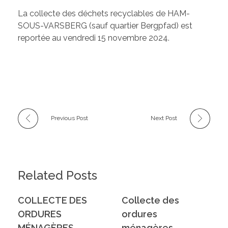
Les élus de la CCW
La collecte des déchets recyclables de HAM-
Les Associations de Ham
Les délibérations du Conseil Municipal
SOUS-VARSBERG (sauf quartier Bergpfad) est
reportée au vendredi 15 novembre 2024.
Inscriptions scolaires
ACTUALITÉS
Permanences
Assistant(e)s maternel(le)s
Bulletins Municipaux
Cartes et Plans
Assainissement
Previous Post
Next Post
Code de bonne conduite
Règlement du Cimetière
Related Posts
DICRIM
COLLECTE DES
Collecte des
ORDURES
ordures
MÉNAGÈRES
ménagères