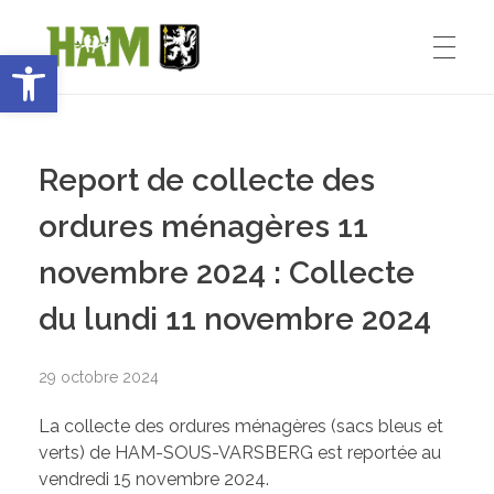
Ouvrir la barre d’outils
Ham-sous-Varsberg
ACCUEIL
Bienvenue sur le site de la commune de Ham-sous-Varsberg
Report de collecte des
VIE MUNICIPALE
ordures ménagères 11
novembre 2024 : Collecte
Démarches administratives
VIE INSTITUTIONNELLE
du lundi 11 novembre 2024
Inventons le HAM de demain
29 octobre 2024
Le Maire : Edmond Bettinger
VIE PRATIQUE
La collecte des ordures ménagères (sacs bleus et
Le conseil Municipal
verts) de HAM-SOUS-VARSBERG est reportée au
vendredi 15 novembre 2024.
Les Entreprises de Ham
SPORT ET ENSEIGNEMENT