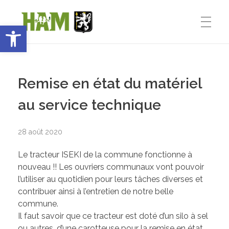
Ouvrir la barre d’outils
Ham-sous-Varsberg
ACCUEIL
Bienvenue sur le site de la commune de Ham-sous-Varsberg
Remise en état du matériel
VIE MUNICIPALE
au service technique
28 août 2020
Démarches administratives
VIE INSTITUTIONNELLE
Le tracteur ISEKI de la commune fonctionne à
Inventons le HAM de demain
nouveau !! Les ouvriers communaux vont pouvoir
l’utiliser au quotidien pour leurs tâches diverses et
Le Maire : Edmond Bettinger
VIE PRATIQUE
contribuer ainsi à l’entretien de notre belle
commune.
Le conseil Municipal
Il faut savoir que ce tracteur est doté d’un silo à sel
ou autres, d’une carotteuse pour la remise en état
Les Entreprises de Ham
SPORT ET ENSEIGNEMENT