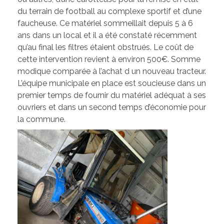
Les élus de la CCW
du terrain de football au complexe sportif et d’une
Les Associations de Ham
Les délibérations du Conseil Municipal
faucheuse. Ce matériel sommeillait depuis 5 à 6
ans dans un local et il a été constaté récemment
Inscriptions scolaires
ACTUALITÉS
Permanences
qu’au final les filtres étaient obstrués. Le coût de
cette intervention revient à environ 500€. Somme
Assistant(e)s maternel(le)s
Bulletins Municipaux
modique comparée à l’achat d un nouveau tracteur.
L’équipe municipale en place est soucieuse dans un
Cartes et Plans
premier temps de fournir du matériel adéquat à ses
ouvriers et dans un second temps d’économie pour
Assainissement
la commune.
Code de bonne conduite
Règlement du Cimetière
DICRIM