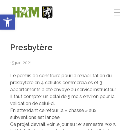
Ouvrir la barre d’outils
Ham-sous-Varsberg
ACCUEIL
Bienvenue sur le site de la commune de Ham-sous-Varsberg
Presbytère
VIE MUNICIPALE
15 juin 2021
Le permis de construire pour la réhabilitation du
Démarches administratives
VIE INSTITUTIONNELLE
presbytère en 4 cellules commerciales et 3
appartements a été envoyé au service instructeur.
Inventons le HAM de demain
Il faut compter un délai de 5 mois environ pour la
validation de celui-ci.
Le Maire : Edmond Bettinger
VIE PRATIQUE
En attendant ce retour, la « chasse » aux
subventions est lancée.
Le conseil Municipal
Ce projet devrait voir le jour au 1er semestre 2022.
Les Entreprises de Ham
SPORT ET ENSEIGNEMENT