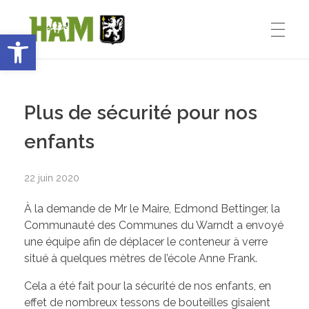
Ouvrir la barre d’outils
Ham-sous-Varsberg
ACCUEIL
Bienvenue sur le site de la commune de Ham-sous-Varsberg
Plus de sécurité pour nos
VIE MUNICIPALE
enfants
22 juin 2020
Démarches administratives
VIE INSTITUTIONNELLE
À la demande de Mr le Maire, Edmond Bettinger, la
Inventons le HAM de demain
Communauté des Communes du Warndt a envoyé
une équipe afin de déplacer le conteneur à verre
Le Maire : Edmond Bettinger
VIE PRATIQUE
situé à quelques mètres de l’école Anne Frank.
Le conseil Municipal
Cela a été fait pour la sécurité de nos enfants, en
effet de nombreux tessons de bouteilles gisaient
Les Entreprises de Ham
SPORT ET ENSEIGNEMENT