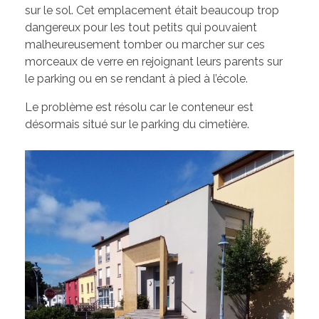
Les élus de la CCW
sur le sol. Cet emplacement était beaucoup trop
dangereux pour les tout petits qui pouvaient
Les Associations de Ham
Les délibérations du Conseil Municipal
malheureusement tomber ou marcher sur ces
Inscriptions scolaires
ACTUALITÉS
morceaux de verre en rejoignant leurs parents sur
Permanences
le parking ou en se rendant à pied à l’école.
Assistant(e)s maternel(le)s
Bulletins Municipaux
Le problème est résolu car le conteneur est
Cartes et Plans
désormais situé sur le parking du cimetière.
Assainissement
Code de bonne conduite
Règlement du Cimetière
DICRIM