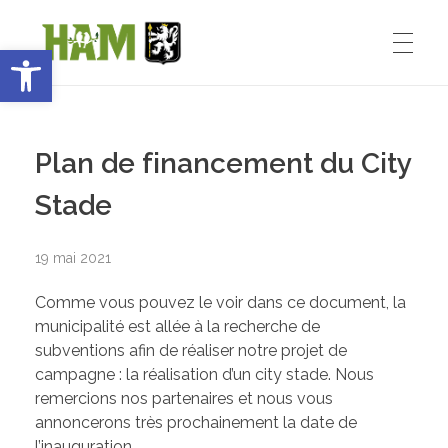
Ouvrir la barre d’outils
Ham-sous-Varsberg
ACCUEIL
Bienvenue sur le site de la commune de Ham-sous-Varsberg
Plan de financement du City
VIE MUNICIPALE
Stade
19 mai 2021
Démarches administratives
VIE INSTITUTIONNELLE
Comme vous pouvez le voir dans ce document, la
Inventons le HAM de demain
municipalité est allée à la recherche de
subventions afin de réaliser notre projet de
Le Maire : Edmond Bettinger
VIE PRATIQUE
campagne : la réalisation d’un city stade. Nous
remercions nos partenaires et nous vous
Le conseil Municipal
annoncerons très prochainement la date de
l’inauguration.
Les Entreprises de Ham
SPORT ET ENSEIGNEMENT