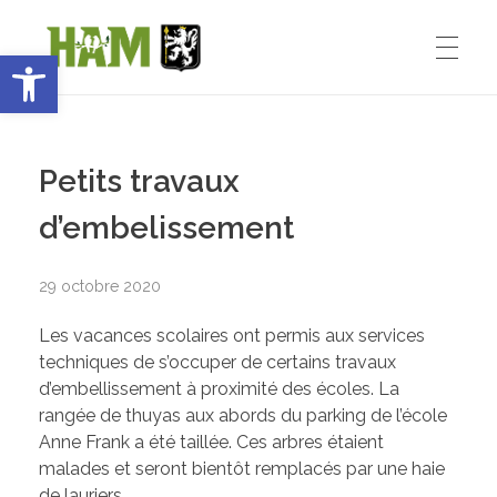
Ouvrir la barre d’outils
Ham-sous-Varsberg
ACCUEIL
Bienvenue sur le site de la commune de Ham-sous-Varsberg
Petits travaux
VIE MUNICIPALE
d’embelissement
29 octobre 2020
Démarches administratives
VIE INSTITUTIONNELLE
Les vacances scolaires ont permis aux services
Inventons le HAM de demain
techniques de s’occuper de certains travaux
d’embellissement à proximité des écoles. La
Le Maire : Edmond Bettinger
VIE PRATIQUE
rangée de thuyas aux abords du parking de l’école
Anne Frank a été taillée. Ces arbres étaient
Le conseil Municipal
malades et seront bientôt remplacés par une haie
de lauriers.
Les Entreprises de Ham
SPORT ET ENSEIGNEMENT