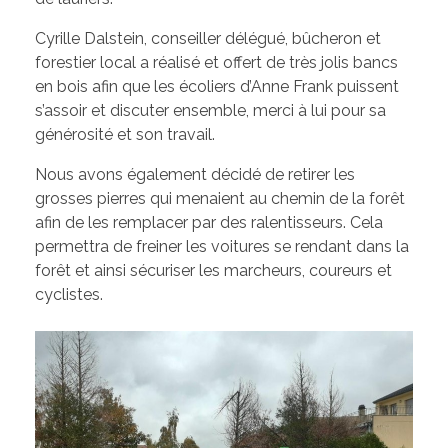
Les élus de la CCW
Cyrille Dalstein, conseiller délégué, bûcheron et
Les Associations de Ham
Les délibérations du Conseil Municipal
forestier local a réalisé et offert de très jolis bancs
Inscriptions scolaires
ACTUALITÉS
en bois afin que les écoliers d’Anne Frank puissent
Permanences
s’assoir et discuter ensemble, merci à lui pour sa
Assistant(e)s maternel(le)s
Bulletins Municipaux
générosité et son travail.
Cartes et Plans
Nous avons également décidé de retirer les
grosses pierres qui menaient au chemin de la forêt
Assainissement
afin de les remplacer par des ralentisseurs. Cela
permettra de freiner les voitures se rendant dans la
Code de bonne conduite
forêt et ainsi sécuriser les marcheurs, coureurs et
cyclistes.
Règlement du Cimetière
DICRIM