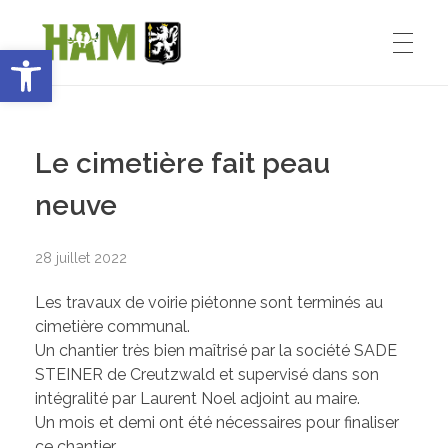
Ouvrir la barre d’outils
Ham-sous-Varsberg
ACCUEIL
Bienvenue sur le site de la commune de Ham-sous-Varsberg
Le cimetière fait peau
VIE MUNICIPALE
neuve
28 juillet 2022
Démarches administratives
VIE INSTITUTIONNELLE
Les travaux de voirie piétonne sont terminés au
Inventons le HAM de demain
cimetière communal.
Un chantier très bien maîtrisé par la société SADE
Le Maire : Edmond Bettinger
VIE PRATIQUE
STEINER de Creutzwald et supervisé dans son
intégralité par Laurent Noel adjoint au maire.
Le conseil Municipal
Un mois et demi ont été nécessaires pour finaliser
ce chantier.
Les Entreprises de Ham
SPORT ET ENSEIGNEMENT