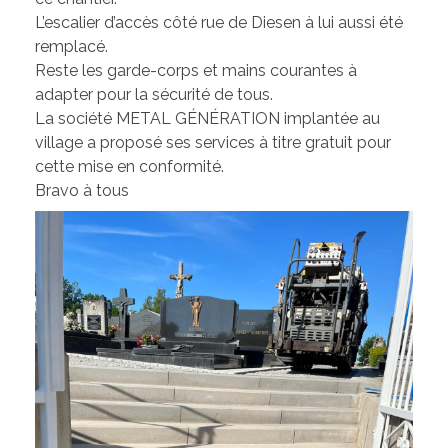
Les élus de la CCW
L’escalier d’accès côté rue de Diesen à lui aussi été
Les Associations de Ham
Les délibérations du Conseil Municipal
remplacé.
Reste les garde-corps et mains courantes à
Inscriptions scolaires
ACTUALITÉS
Permanences
adapter pour la sécurité de tous.
La société METAL GÉNÉRATION implantée au
Assistant(e)s maternel(le)s
Bulletins Municipaux
village a proposé ses services à titre gratuit pour
cette mise en conformité.
Cartes et Plans
Bravo à tous
Assainissement
Code de bonne conduite
Règlement du Cimetière
DICRIM