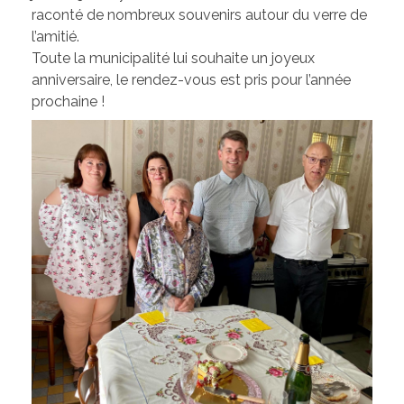
Les élus de la CCW
raconté de nombreux souvenirs autour du verre de
l’amitié.
Les Associations de Ham
Les délibérations du Conseil Municipal
Toute la municipalité lui souhaite un joyeux
Inscriptions scolaires
ACTUALITÉS
Permanences
anniversaire, le rendez-vous est pris pour l’année
prochaine !
Assistant(e)s maternel(le)s
Bulletins Municipaux
Cartes et Plans
Assainissement
Code de bonne conduite
Règlement du Cimetière
DICRIM