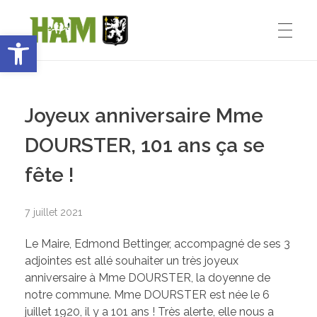
Ouvrir la barre d’outils
Ham-sous-Varsberg
ACCUEIL
Bienvenue sur le site de la commune de Ham-sous-Varsberg
Joyeux anniversaire Mme
VIE MUNICIPALE
DOURSTER, 101 ans ça se
fête !
Démarches administratives
VIE INSTITUTIONNELLE
7 juillet 2021
Inventons le HAM de demain
Le Maire, Edmond Bettinger, accompagné de ses 3
Le Maire : Edmond Bettinger
VIE PRATIQUE
adjointes est allé souhaiter un très joyeux
anniversaire à Mme DOURSTER, la doyenne de
Le conseil Municipal
notre commune. Mme DOURSTER est née le 6
juillet 1920, il y a 101 ans ! Très alerte, elle nous a
Les Entreprises de Ham
SPORT ET ENSEIGNEMENT