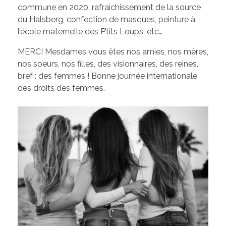
Les élus de la CCW
commune en 2020, rafraichissement de la source
du Halsberg, confection de masques, peinture à
Les Associations de Ham
Les délibérations du Conseil Municipal
l’école maternelle des P’tits Loups, etc…
Inscriptions scolaires
ACTUALITÉS
Permanences
MERCI Mesdames vous êtes nos amies, nos mères,
nos soeurs, nos filles, des visionnaires, des reines,
Assistant(e)s maternel(le)s
Bulletins Municipaux
bref : des femmes ! Bonne journée internationale
Cartes et Plans
des droits des femmes.
Assainissement
Code de bonne conduite
Règlement du Cimetière
DICRIM