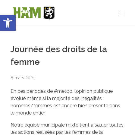
Ouvrir la barre d’outils
Ham-sous-Varsberg
ACCUEIL
Bienvenue sur le site de la commune de Ham-sous-Varsberg
Journée des droits de la
VIE MUNICIPALE
femme
8 mars 2021
Démarches administratives
VIE INSTITUTIONNELLE
En ces périodes de #metoo, l’opinion publique
Inventons le HAM de demain
évolue même si la majorité des inégalités
hommes/femmes est encore bien présente dans
Le Maire : Edmond Bettinger
VIE PRATIQUE
le monde entier.
Le conseil Municipal
Notre équipe municipale mixte tient à saluer toutes
les actions réalisées par les femmes de la
Les Entreprises de Ham
SPORT ET ENSEIGNEMENT