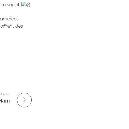
ien social.
ommerces
offrant des
t Post
 Ham