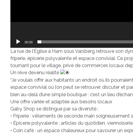
00:00
La rue de l’Église à Ham sous Varsberg retrouve son dy
friperie, épicerie polyvalente et espace convivial. Ce p
tournant pour le village, privé de commerces locaux dep
Un rêve devenu réalité
“Je voulais offrir aux habitants un endroit où ils pourraie
espace convivial où l’on peut se retrouver, discuter et
bien au-delà d’une simple boutique : c’est un lieu d’écha
Une offre variée et adaptée aux besoins locaux
Gaby Shop se distingue par sa diversité :
• Friperie : vêtements de seconde main soigneusement s
• Épicerie polyvalente : articles du quotidien, viennoiseri
• Coin café : un espace chaleureux pour savourer un ex