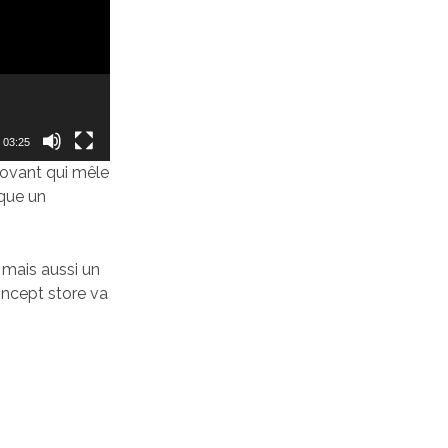
03:25
novant qui mêle
rque un
, mais aussi un
oncept store va