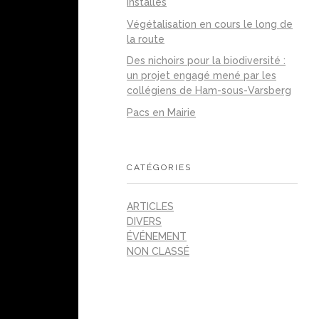
installés
Végétalisation en cours le long de
la route
Des nichoirs pour la biodiversité :
un projet engagé mené par les
collégiens de Ham-sous-Varsberg
Pacs en Mairie
CATÉGORIES
ARTICLES
DIVERS
ÉVÉNEMENT
NON CLASSÉ