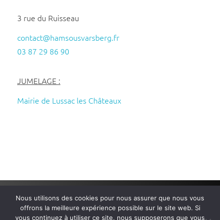
3 rue du Ruisseau
contact@hamsousvarsberg.fr
03 87 29 86 90
JUMELAGE :
Mairie de Lussac les Châteaux
Nous utilisons des cookies pour nous assurer que nous vous
Mairie de Ham-sous-Varsberg
– Tous droits réservés – Réalisé
offrons la meilleure expérience possible sur le site web. Si
par
Wembi Communication
–
Mentions légales
–
Politique de
vous continuez à utiliser ce site, nous supposerons que vous