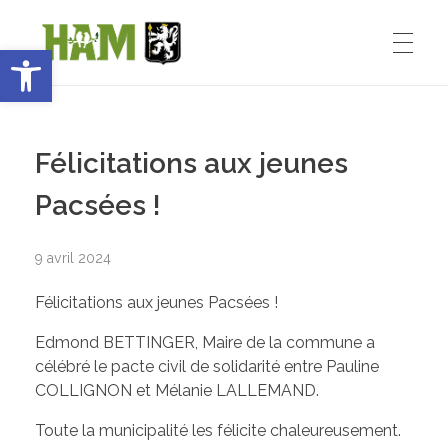
Ouvrir la barre d’outils
Ham-sous-Varsberg
ACCUEIL
Bienvenue sur le site de la commune de Ham-sous-Varsberg
Félicitations aux jeunes
VIE MUNICIPALE
Pacsées !
9 avril 2024
Démarches administratives
VIE INSTITUTIONNELLE
Félicitations aux jeunes Pacsées !
Inventons le HAM de demain
Edmond BETTINGER, Maire de la commune a
Le Maire : Edmond Bettinger
VIE PRATIQUE
célébré le pacte civil de solidarité entre Pauline
COLLIGNON et Mélanie LALLEMAND.
Le conseil Municipal
Toute la municipalité les félicite chaleureusement.
Les Entreprises de Ham
SPORT ET ENSEIGNEMENT