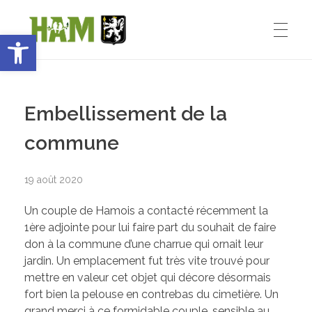
Ouvrir la barre d’outils
Ham-sous-Varsberg
ACCUEIL
Bienvenue sur le site de la commune de Ham-sous-Varsberg
Embellissement de la
VIE MUNICIPALE
commune
19 août 2020
Démarches administratives
VIE INSTITUTIONNELLE
Un couple de Hamois a contacté récemment la
Inventons le HAM de demain
1ère adjointe pour lui faire part du souhait de faire
don à la commune d’une charrue qui ornait leur
Le Maire : Edmond Bettinger
VIE PRATIQUE
jardin. Un emplacement fut très vite trouvé pour
mettre en valeur cet objet qui décore désormais
Le conseil Municipal
fort bien la pelouse en contrebas du cimetière. Un
grand merci à ce formidable couple, sensible au
Les Entreprises de Ham
SPORT ET ENSEIGNEMENT