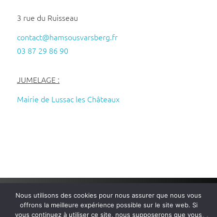
3 rue du Ruisseau
contact@hamsousvarsberg.fr
03 87 29 86 90
JUMELAGE :
Mairie de Lussac les Châteaux
Nous utilisons des cookies pour nous assurer que nous vous
Mairie de Ham-sous-Varsberg
– Tous droits réservés – Réalisé
offrons la meilleure expérience possible sur le site web. Si
par
Wembi Communication
–
Mentions légales
–
Politique de
vous continuez à utiliser ce site, nous supposerons que vous