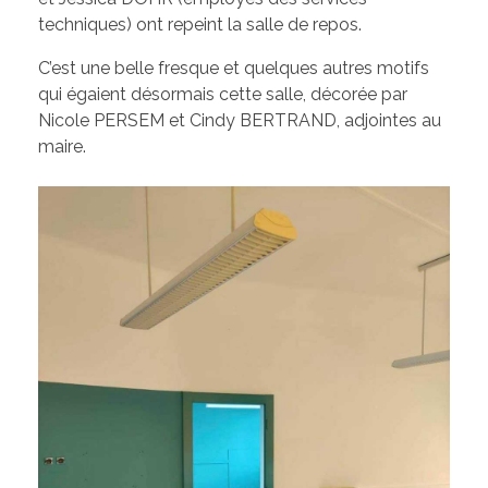
Les élus de la CCW
techniques) ont repeint la salle de repos.
Les Associations de Ham
Les délibérations du Conseil Municipal
C’est une belle fresque et quelques autres motifs
Inscriptions scolaires
ACTUALITÉS
qui égaient désormais cette salle, décorée par
Permanences
Nicole PERSEM et Cindy BERTRAND, adjointes au
Assistant(e)s maternel(le)s
Bulletins Municipaux
maire.
Cartes et Plans
Assainissement
Code de bonne conduite
Règlement du Cimetière
DICRIM