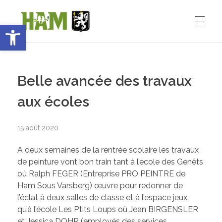
Ouvrir la barre d’outils
Ham-sous-Varsberg
ACCUEIL
Bienvenue sur le site de la commune de Ham-sous-Varsberg
Belle avancée des travaux
VIE MUNICIPALE
aux écoles
15 août 2020
Démarches administratives
VIE INSTITUTIONNELLE
A deux semaines de la rentrée scolaire les travaux
Inventons le HAM de demain
de peinture vont bon train tant à l’école des Genêts
où Ralph FEGER (Entreprise PRO PEINTRE de
Le Maire : Edmond Bettinger
VIE PRATIQUE
Ham Sous Varsberg) œuvre pour redonner de
l’éclat à deux salles de classe et à l’espace jeux,
Le conseil Municipal
qu’à l’école Les P’tits Loups où Jean BIRGENSLER
et Jessica DOHR (employés des services
Les Entreprises de Ham
SPORT ET ENSEIGNEMENT