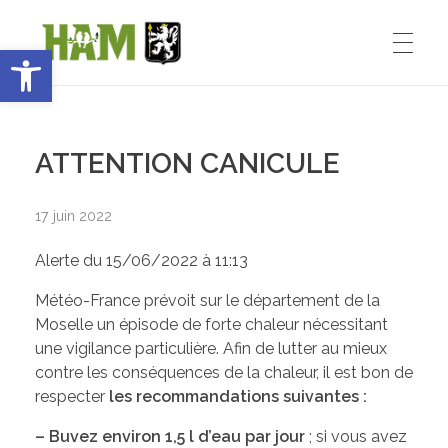
Ouvrir la barre d’outils
Ham-sous-Varsberg
ACCUEIL
Bienvenue sur le site de la commune de Ham-sous-Varsberg
ATTENTION CANICULE
VIE MUNICIPALE
17 juin 2022
Alerte du 15/06/2022 à 11:13
Démarches administratives
VIE INSTITUTIONNELLE
Météo-France prévoit sur le département de la
Inventons le HAM de demain
Moselle un épisode de forte chaleur nécessitant
une vigilance particulière. Afin de lutter au mieux
Le Maire : Edmond Bettinger
VIE PRATIQUE
contre les conséquences de la chaleur, il est bon de
respecter
les recommandations suivantes :
Le conseil Municipal
– Buvez
environ 1,5 l d’eau par jour
; si vous avez
Les Entreprises de Ham
SPORT ET ENSEIGNEMENT