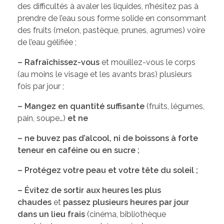
Les élus de la CCW
des difficultés à avaler les liquides, n’hésitez pas à
prendre de l’eau sous forme solide en consommant
Les Associations de Ham
Les délibérations du Conseil Municipal
des fruits (melon, pastèque, prunes, agrumes) voire
de l’eau gélifiée ;
Inscriptions scolaires
ACTUALITÉS
Permanences
– Rafraîchissez-vous
et mouillez-vous le corps
Assistant(e)s maternel(le)s
Bulletins Municipaux
(au moins le visage et les avants bras) plusieurs
fois par jour ;
Cartes et Plans
– Mangez en quantité suffisante
(fruits, légumes,
Assainissement
pain, soupe…)
et ne
Code de bonne conduite
– ne buvez pas d’alcool, ni de boissons à forte
teneur en caféine ou en sucre ;
Règlement du Cimetière
– Protégez votre peau et votre tête du soleil ;
DICRIM
– Évitez de sortir aux heures les plus
chaudes
et
passez plusieurs heures par jour
dans un lieu frais
(cinéma, bibliothèque