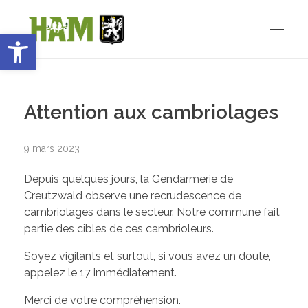
Ouvrir la barre d’outils
Ham-sous-Varsberg
ACCUEIL
Bienvenue sur le site de la commune de Ham-sous-Varsberg
Attention aux cambriolages
VIE MUNICIPALE
9 mars 2023
Depuis quelques jours, la Gendarmerie de
Démarches administratives
VIE INSTITUTIONNELLE
Creutzwald observe une recrudescence de
cambriolages dans le secteur. Notre commune fait
Inventons le HAM de demain
partie des cibles de ces cambrioleurs.
Le Maire : Edmond Bettinger
VIE PRATIQUE
Soyez vigilants et surtout, si vous avez un doute,
appelez le 17 immédiatement.
Le conseil Municipal
Merci de votre compréhension.
Les Entreprises de Ham
SPORT ET ENSEIGNEMENT