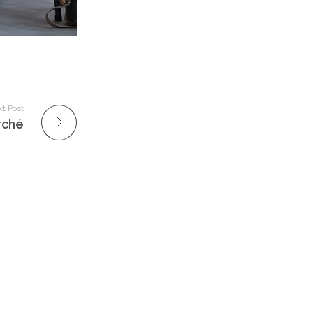
t Post
rché