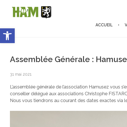
ACCUEIL
Ouvrir la barre d’outils
Ham-sous-Varsberg
Bienvenue sur le site de la commune de Ham-sous-Varsberg
Assemblée Générale : Hamuse
31 mai 2021
L’assemblée générale de l’association Hamusez vous s
conseiller délégué aux associations Christophe FISTAR
Nous vous tiendrons au courant des dates exactes via l