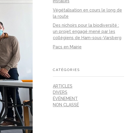
installés
Végétalisation en cours le long de
la route
Des nichoirs pour la biodiversité :
un projet engagé mené par les
collégiens de Ham-sous-Varsberg
Pacs en Mairie
CATÉGORIES
ARTICLES
DIVERS
ÉVÉNEMENT
NON CLASSÉ