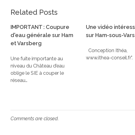
Related Posts
IMPORTANT : Coupure
Une vidéo intéres
d'eau générale sur Ham
sur Ham-sous-Var
et Varsberg
Conception Ithéa,
www.ithea-conseil.fr".
Une fuite importante au
niveau du Château d’eau
oblige le SIE à couper le
réseau…
Comments are closed.