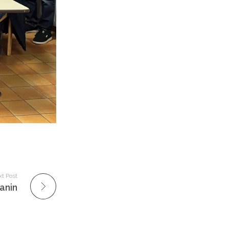
t Post
anin