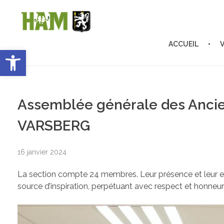
ACCUEIL
Ouvrir la barre d’outils
Ham-sous-Varsberg
Bienvenue sur le site de la commune de Ham-sous-Varsberg
Assemblée générale des Anci
VARSBERG
16 janvier 2024
La section compte 24 membres. Leur présence et leur 
source d’inspiration, perpétuant avec respect et honneu