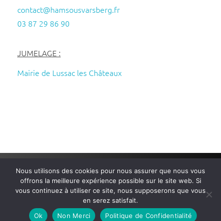
contact@hamsousvarsberg.fr
03 87 29 86 90
JUMELAGE :
Mairie de Lussac les Châteaux
Nous utilisons des cookies pour nous assurer que nous vous
Mairie de Ham-sous-Varsberg
– Tous droits réservés – Réalisé
offrons la meilleure expérience possible sur le site web. Si
par
Wembi Communication
–
Mentions légales
–
Politique de
vous continuez à utiliser ce site, nous supposerons que vous
Confidentialité
en serez satisfait.
Ok
Non Merci
Politique de Confidentialité