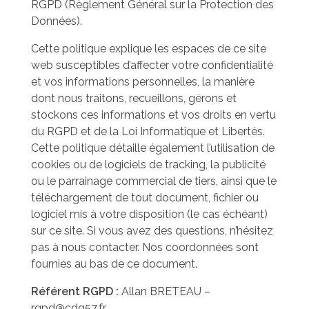
Les élus de la CCW
RGPD (Règlement Général sur la Protection des
Données).
Les Associations de Ham
Les délibérations du Conseil Municipal
Cette politique explique les espaces de ce site
Inscriptions scolaires
ACTUALITÉS
Permanences
web susceptibles d’affecter votre confidentialité
et vos informations personnelles, la manière
Assistant(e)s maternel(le)s
Bulletins Municipaux
dont nous traitons, recueillons, gérons et
stockons ces informations et vos droits en vertu
Cartes et Plans
du RGPD et de la Loi Informatique et Libertés.
Cette politique détaille également l’utilisation de
Assainissement
cookies ou de logiciels de tracking, la publicité
Code de bonne conduite
ou le parrainage commercial de tiers, ainsi que le
téléchargement de tout document, fichier ou
Règlement du Cimetière
logiciel mis à votre disposition (le cas échéant)
sur ce site. Si vous avez des questions, n’hésitez
DICRIM
pas à nous contacter. Nos coordonnées sont
fournies au bas de ce document.
Référent RGPD :
Allan BRETEAU –
rgpd@cdg57.fr