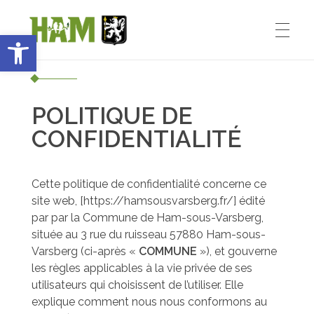
Ouvrir la barre d’outils
Ham-sous-Varsberg
ACCUEIL
Bienvenue sur le site de la commune de Ham-sous-Varsberg
POLITIQUE DE
CONFIDENTIALITÉ
VIE MUNICIPALE
Cette politique de confidentialité concerne ce
Démarches administratives
VIE INSTITUTIONNELLE
site web, [https://hamsousvarsberg.fr/] édité
par par la Commune de Ham-sous-Varsberg,
Inventons le HAM de demain
située au 3 rue du ruisseau 57880 Ham-sous-
Varsberg (ci-après «
COMMUNE
»), et gouverne
Le Maire : Edmond Bettinger
VIE PRATIQUE
les règles applicables à la vie privée de ses
Le conseil Municipal
utilisateurs qui choisissent de l’utiliser. Elle
explique comment nous nous conformons au
Les Entreprises de Ham
SPORT ET ENSEIGNEMENT